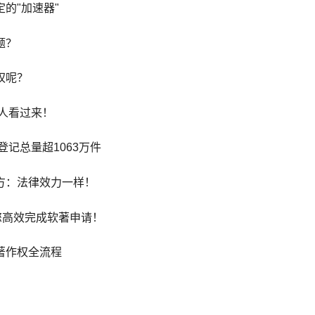
的"加速器"
题？
权呢？
请人看过来！
登记总量超1063万件
方：法律效力一样！
您高效完成软著申请！
著作权全流程