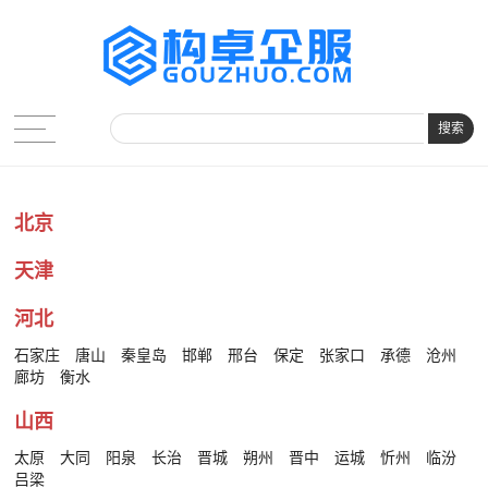
搜索
北京
天津
河北
石家庄
唐山
秦皇岛
邯郸
邢台
保定
张家口
承德
沧州
廊坊
衡水
山西
太原
大同
阳泉
长治
晋城
朔州
晋中
运城
忻州
临汾
吕梁