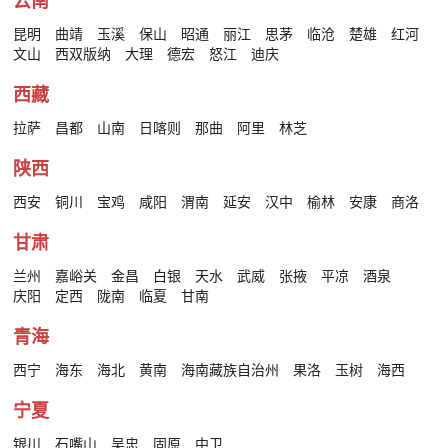
云南
昆明
曲靖
玉溪
保山
昭通
丽江
思茅
临沧
楚雄
红河
文山
西双版纳
大理
德宏
怒江
迪庆
西藏
拉萨
昌都
山南
日喀则
那曲
阿里
林芝
陕西
西安
铜川
宝鸡
咸阳
渭南
延安
汉中
榆林
安康
商洛
甘肃
兰州
嘉峪关
金昌
白银
天水
武威
张掖
平凉
酒泉
庆阳
定西
陇南
临夏
甘南
青海
西宁
海东
海北
黄南
海南藏族自治州
果洛
玉树
海西
宁夏
银川
石嘴山
吴忠
固原
中卫