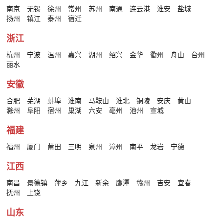
南京
无锡
徐州
常州
苏州
南通
连云港
淮安
盐城
扬州
镇江
泰州
宿迁
浙江
杭州
宁波
温州
嘉兴
湖州
绍兴
金华
衢州
舟山
台州
丽水
安徽
合肥
芜湖
蚌埠
淮南
马鞍山
淮北
铜陵
安庆
黄山
滁州
阜阳
宿州
巢湖
六安
亳州
池州
宣城
福建
福州
厦门
莆田
三明
泉州
漳州
南平
龙岩
宁德
江西
南昌
景德镇
萍乡
九江
新余
鹰潭
赣州
吉安
宜春
抚州
上饶
山东