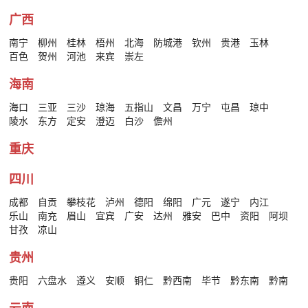
广西
南宁
柳州
桂林
梧州
北海
防城港
钦州
贵港
玉林
百色
贺州
河池
来宾
崇左
海南
海口
三亚
三沙
琼海
五指山
文昌
万宁
屯昌
琼中
陵水
东方
定安
澄迈
白沙
儋州
重庆
四川
成都
自贡
攀枝花
泸州
德阳
绵阳
广元
遂宁
内江
乐山
南充
眉山
宜宾
广安
达州
雅安
巴中
资阳
阿坝
甘孜
凉山
贵州
贵阳
六盘水
遵义
安顺
铜仁
黔西南
毕节
黔东南
黔南