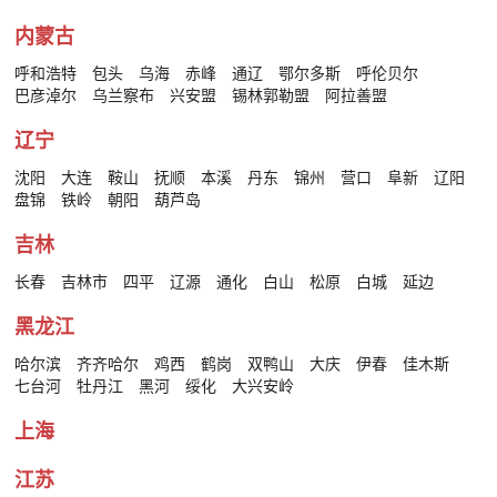
内蒙古
呼和浩特
包头
乌海
赤峰
通辽
鄂尔多斯
呼伦贝尔
巴彦淖尔
乌兰察布
兴安盟
锡林郭勒盟
阿拉善盟
辽宁
沈阳
大连
鞍山
抚顺
本溪
丹东
锦州
营口
阜新
辽阳
盘锦
铁岭
朝阳
葫芦岛
吉林
长春
吉林市
四平
辽源
通化
白山
松原
白城
延边
黑龙江
哈尔滨
齐齐哈尔
鸡西
鹤岗
双鸭山
大庆
伊春
佳木斯
七台河
牡丹江
黑河
绥化
大兴安岭
上海
江苏