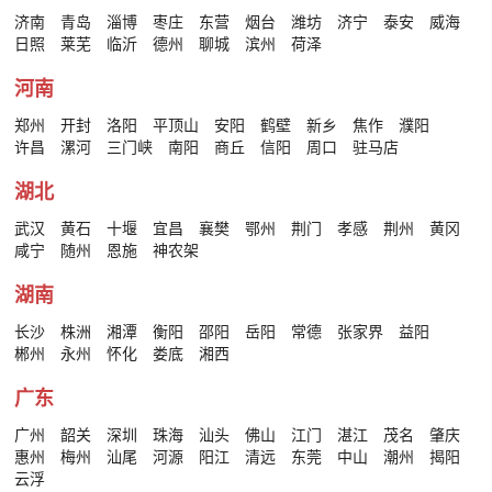
济南
青岛
淄博
枣庄
东营
烟台
潍坊
济宁
泰安
威海
日照
莱芜
临沂
德州
聊城
滨州
荷泽
河南
郑州
开封
洛阳
平顶山
安阳
鹤壁
新乡
焦作
濮阳
许昌
漯河
三门峡
南阳
商丘
信阳
周口
驻马店
湖北
武汉
黄石
十堰
宜昌
襄樊
鄂州
荆门
孝感
荆州
黄冈
咸宁
随州
恩施
神农架
湖南
长沙
株洲
湘潭
衡阳
邵阳
岳阳
常德
张家界
益阳
郴州
永州
怀化
娄底
湘西
广东
广州
韶关
深圳
珠海
汕头
佛山
江门
湛江
茂名
肇庆
惠州
梅州
汕尾
河源
阳江
清远
东莞
中山
潮州
揭阳
云浮