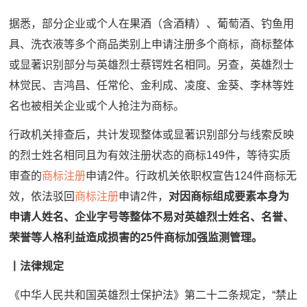
据悉，部分企业或个人在果酒（含酒精）、葡萄酒、钓鱼用
具、洗衣液等多个商品类别上申请注册多个商标，商标整体
或显著识别部分与英雄烈士蔡锷姓名相同。另查，英雄烈士
林觉民、吉鸿昌、任常伦、金利成、凌度、金葵、李林等姓
名也被相关企业或个人抢注为商标。
行政机关排查后，共计发现整体或显著识别部分与线索反映
的烈士姓名相同且为有效注册状态的商标149件，等待实质
审查的
商标注册
申请2件。行政机关依职权宣告124件商标无
效，依法驳回
商标注册
申请2件，
对因商标组成要素本身为
申请人姓名、企业字号等整体不易对英雄烈士姓名、名誉、
荣誉等人格利益造成损害的25件商标加强监测管理。
丨法律规定
《中华人民共和国英雄烈士保护法》第二十二条规定，“禁止