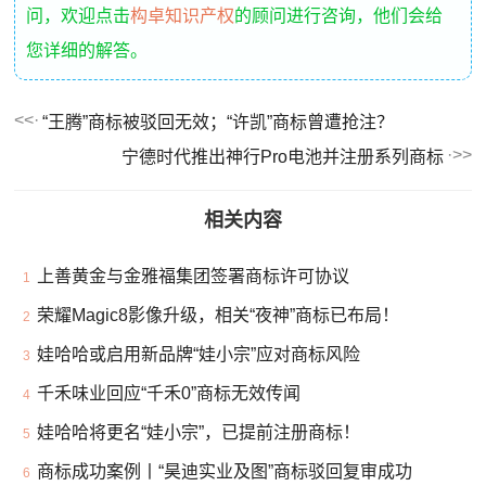
问，欢迎点击
构卓知识产权
的顾问进行咨询，他们会给
您详细的解答。
“王腾”商标被驳回无效；“许凯”商标曾遭抢注？
宁德时代推出神行Pro电池并注册系列商标
相关内容
上善黄金与金雅福集团签署商标许可协议
1
荣耀Magic8影像升级，相关“夜神”商标已布局！
2
娃哈哈或启用新品牌“娃小宗”应对商标风险
3
千禾味业回应“千禾0”商标无效传闻
4
娃哈哈将更名“娃小宗”，已提前注册商标！
5
商标成功案例丨“昊迪实业及图”商标驳回复审成功
6