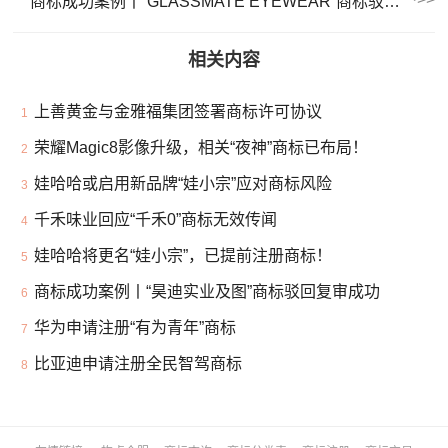
商标成功案例丨“GLASSMATE EYEWEAR”商标驳回复审胜诉简析
相关内容
上善黄金与金雅福集团签署商标许可协议
1
荣耀Magic8影像升级，相关“夜神”商标已布局！
2
娃哈哈或启用新品牌“娃小宗”应对商标风险
3
千禾味业回应“千禾0”商标无效传闻
4
娃哈哈将更名“娃小宗”，已提前注册商标！
5
商标成功案例丨“昊迪实业及图”商标驳回复审成功
6
华为申请注册“有为青年”商标
7
比亚迪申请注册全民智驾商标
8