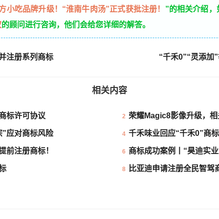
方小吃品牌升级！“淮南牛肉汤”正式获批注册！
”的相关介绍，
权
的顾问进行咨询，他们会给您详细的解答。
池并注册系列商标
“千禾0”“灵添
相关内容
商标许可协议
荣耀Magic8影像升级，
2
宗”应对商标风险
千禾味业回应“千禾0”商
4
已提前注册商标！
商标成功案例丨“昊迪实业
6
标
比亚迪申请注册全民智驾
8