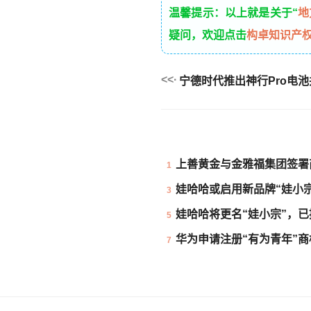
温馨提示：以上就是关于“
地
疑问，欢迎点击
构卓知识产
宁德时代推出神行Pro电
上善黄金与金雅福集团签署
1
娃哈哈或启用新品牌“娃小
3
娃哈哈将更名“娃小宗”，
5
华为申请注册“有为青年”商
7