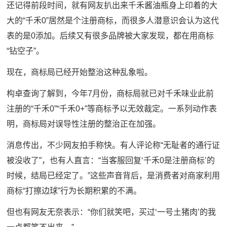
还记得前段时间，就有网友扒出来千禾酱油瓶身上印着的大
大的“千禾0”居然是个注册商标，而很多人潜意识会认为这代
表的是0添加。后续又有很多品牌被大家发现，都在用商标
“钻空子”。
现在，商标局已经开始整治这种乱象啦。
构卓查询了解到，今年7月份，商标局就已对千禾味业此前
注册的“千禾0”“千禾0+”等商标予以无效裁定。一系列动作表
明，商标局对误导性注册的整治正在加强。
消息传出，不少网友拍手称快。有人评论称“无耻者的通行证
被没收了”，也有人直言：“当客服回复‘千禾0是注册商标’的
时候，结局已经定了。”这些声音背后，是消费者对商家利用
商标“打擦边球”行为长期积累的不满。
但也有网友无奈表示：“你们就笑吧，买过‘一号土猪肉’的我